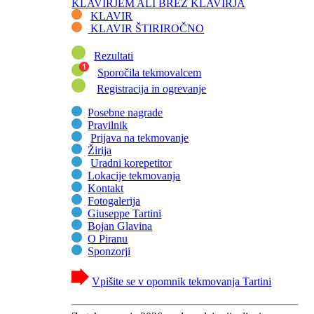
KLAVIRJEM ALI BREZ KLAVIRJA
KLAVIR
KLAVIR ŠTIRIROČNO
Rezultati
Sporočila tekmovalcem
Registracija in ogrevanje
Posebne nagrade
Pravilnik
Prijava na tekmovanje
Žirija
Uradni korepetitor
Lokacije tekmovanja
Kontakt
Fotogalerija
Giuseppe Tartini
Bojan Glavina
O Piranu
Sponzorji
Vpišite se v opomnik tekmovanja Tartini