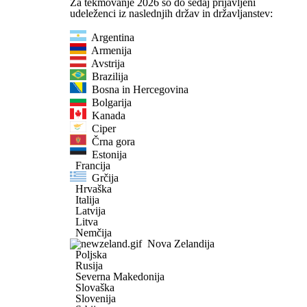
Za tekmovanje 2026 so do sedaj prijavljeni
udeleženci iz naslednjih držav in državljanstev:
Argentina
Armenija
Avstrija
Brazilija
Bosna in Hercegovina
Bolgarija
Kanada
Ciper
Črna gora
Estonija
Francija
Grčija
Hrvaška
Italija
Latvija
Litva
Nemčija
Nova Zelandija
Poljska
Rusija
Severna Makedonija
Slovaška
Slovenija